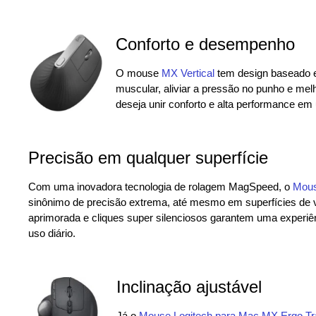
Conforto e desempenho
O mouse
MX Vertical
tem design baseado em
muscular, aliviar a pressão no punho e mel
deseja unir conforto e alta performance em 
Precisão em qualquer superfície
Com uma inovadora tecnologia de rolagem MagSpeed, o
Mous
sinônimo de precisão extrema, até mesmo em superfícies de v
aprimorada e cliques super silenciosos garantem uma experiênc
uso diário.
Inclinação ajustável
Já o
Mouse Logitech para Mac MX Ergo Tr