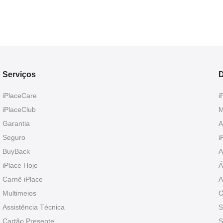
Serviços
D
iPlaceCare
i
iPlaceClub
M
Garantia
A
Seguro
i
BuyBack
A
iPlace Hoje
Á
Carnê iPlace
A
Multimeios
O
Assistência Técnica
S
Cartão Presente
S