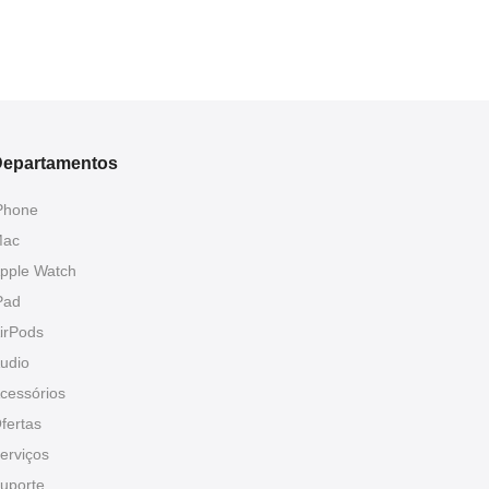
epartamentos
Phone
ac
pple Watch
Pad
irPods
udio
cessórios
fertas
erviços
uporte