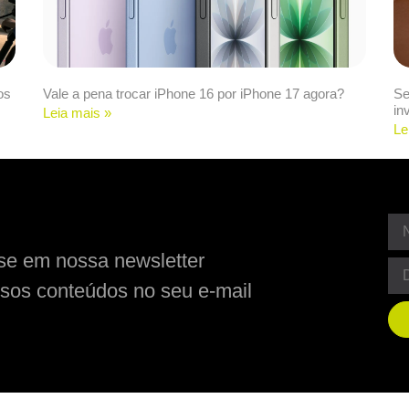
os
Vale a pena trocar iPhone 16 por iPhone 17 agora?
Se
in
Leia mais »
Le
se em nossa newsletter
sos conteúdos no seu e-mail