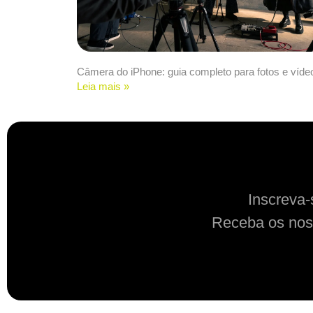
Câmera do iPhone: guia completo para fotos e víde
Leia mais »
Inscreva-
Receba os nos