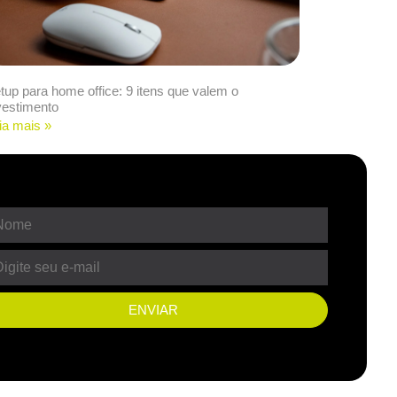
tup para home office: 9 itens que valem o
vestimento
ia mais »
ENVIAR