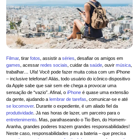
Filmar
, tirar
fotos
, assistir a
séries
, desafiar os amigos em
games
, acessar
redes sociais
, cuidar da
saúde
, ouvir
música
,
trabalhar… Ufa! Você pode fazer muita coisa com um iPhone
– inclusive telefonar! Aliás, todo usuário do icônico dispositivo
da Apple sabe que sair sem ele chega a provocar uma
sensação de “vazio”. Afinal, o
iPhone
é quase uma extensão
da gente, ajudando a
lembrar de tarefas
, comunicar-se e até
se locomover
. Durante o expediente, é um aliado fiel da
produtividade
. Já nas horas de lazer, um parceiro para o
entretenimento
. Mas, parafraseando o Tio Ben, do Homem-
Aranha, grandes poderes trazem grandes responsabilidades!
Neste caso, responsabilidades para a bateria – que precisa