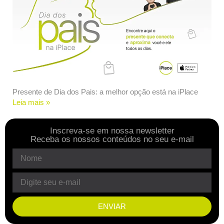
Presente de Dia dos Pais: a melhor opção está na iPlace
Leia mais »
Inscreva-se em nossa newsletter
Receba os nossos conteúdos no seu e-mail
ENVIAR