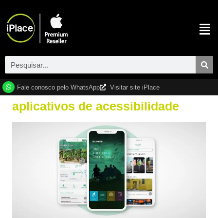
Fale conosco pelo WhatsApp
Visitar site iPlace
aplicativos de acessibilidade