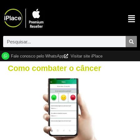
Fale conosco pelo WhatsApp
Visitar site iPlace
Como combater o câncer