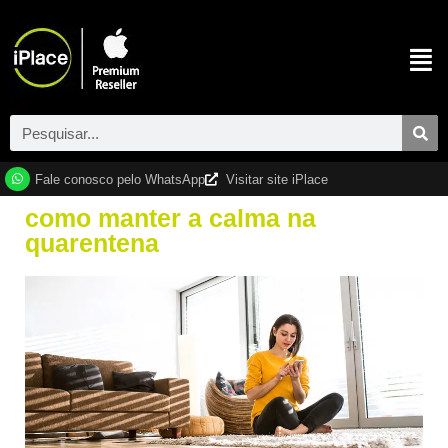
Fale conosco pelo WhatsApp
Visitar site iPlace
como manter a calma na
quarentena