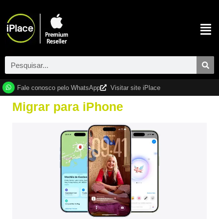
Fale conosco pelo WhatsApp
Visitar site iPlace
Migrar para iPhone