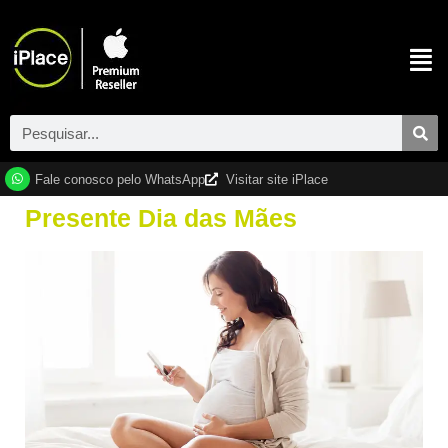
Fale conosco pelo WhatsApp
Visitar site iPlace
Presente Dia das Mães