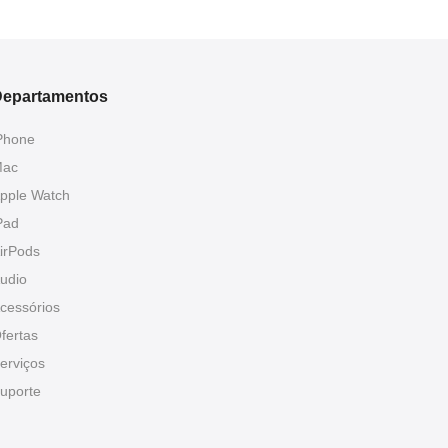
epartamentos
Phone
ac
pple Watch
Pad
irPods
udio
cessórios
fertas
erviços
uporte