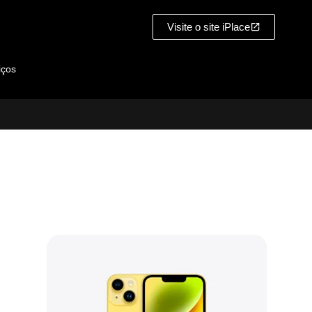
Visite o site iPlace
iços