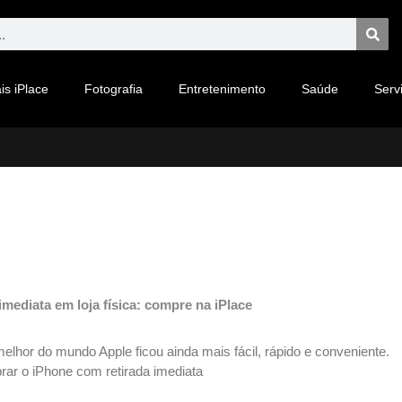
is iPlace
Fotografia
Entretenimento
Saúde
Serv
imediata em loja física: compre na iPlace
elhor do mundo Apple ficou ainda mais fácil, rápido e conveniente.
ar o iPhone com retirada imediata