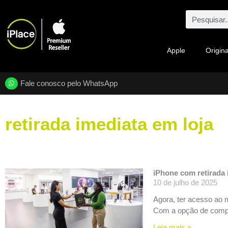
Apple
Origina
Fale conosco pelo WhatsApp
retirada imediata em loja
iPhone com retirada 
10 de julho de 2025
Agora, ter acesso ao m
Com a opção de compr
Leia mais »