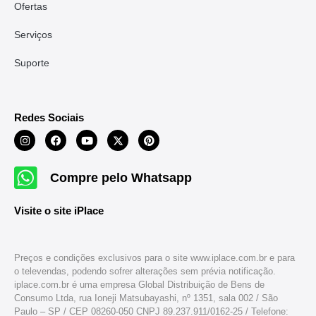
Ofertas
Serviços
Suporte
Redes Sociais
Compre pelo Whatsapp
Visite o site iPlace
Preços e condições exclusivos para o site www.iplace.com.br e para
o televendas, podendo sofrer alterações sem prévia notificação.
iplace.com.br é uma empresa Global Distribuição de Bens de
Consumo Ltda, rua Ioneji Matsubayashi, nº 1351, sala 002 / São
Paulo – SP / CEP 08260-050 CNPJ 89.237.911/0162-25 / Telefone: