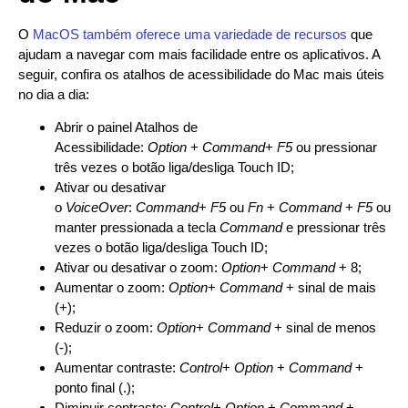
O
MacOS também oferece uma variedade de recursos
que
ajudam a navegar com mais facilidade entre os aplicativos. A
seguir, confira os atalhos de acessibilidade do Mac mais úteis
no dia a dia:
Abrir o painel Atalhos de
Acessibilidade:
Option
+
Command
+
F5
ou pressionar
três vezes o botão liga/desliga Touch ID;
Ativar ou desativar
o
VoiceOver
:
Command
+
F5
ou
Fn
+
Command
+
F5
ou
manter pressionada a tecla
Command
e pressionar três
vezes o botão liga/desliga Touch ID;
Ativar ou desativar o zoom:
Option
+
Command
+ 8;
Aumentar o zoom:
Option
+
Command
+ sinal de mais
(+);
Reduzir o zoom:
Option
+
Command
+ sinal de menos
(-);
Aumentar contraste:
Control
+
Option
+
Command
+
ponto final (.);
Diminuir contraste:
Control
+
Option
+
Command
+