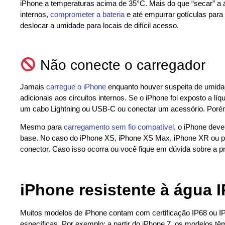
iPhone a temperaturas acima de 35°C. Mais do que “secar” a á
internos,
comprometer a bateria
e até empurrar gotículas para
deslocar a umidade para locais de difícil acesso.
Não conecte o carregador
Jamais
carregue o iPhone
enquanto houver suspeita de umidad
adicionais aos circuitos internos. Se o iPhone foi exposto a l
um cabo Lightning ou USB-C ou conectar um acessório. Porém,
Mesmo para
carregamento sem fio compatível
, o iPhone dev
base. No caso do iPhone XS, iPhone XS Max, iPhone XR ou post
conector. Caso isso ocorra ou você fique em dúvida sobre a p
iPhone resistente à água I
Muitos modelos de iPhone contam com certificação IP68 ou IP
específicas. Por exemplo: a partir do iPhone 7, os modelos têm