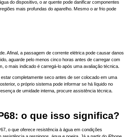
gua do dispositivo, o ar quente pode danificar componentes
 regiões mais profundas do aparelho. Mesmo o ar frio pode
e. Afinal, a passagem de corrente elétrica pode causar danos
íquido, aguarde pelo menos cinco horas antes de carregar com
 o mais indicado é carregá-lo após uma avaliação técnica.
e estar completamente seco antes de ser colocado em uma
erior, o próprio sistema pode informar se há líquido no
resença de umidade interna, procure assistência técnica.
P68: o que isso significa?
67, o que oferece resistência à água em condições
 resistência a respingos, água e poeira. Já a partir do iPhone