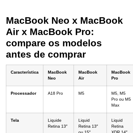
MacBook Neo x MacBook
Air x MacBook Pro:
compare os modelos
antes de comprar
Característica
MacBook
MacBook
MacBook
Neo
Air
Pro
Processador
A18 Pro
M5
M5, M5
Pro ou M5
Max
Tela
Liquide
Liquid
Liquid
Retina 13″
Retina 13″
Retina
ou 15″
XDR 14″