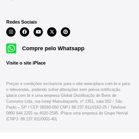
Redes Sociais
Compre pelo Whatsapp
Visite o site iPlace
Preços e condições exclusivos para o site www.iplace.com.br e para
o televendas, podendo sofrer alterações sem prévia notificação.
iplace.com.br é uma empresa Global Distribuição de Bens de
Consumo Ltda, rua Ioneji Matsubayashi, nº 1351, sala 002 / São
Paulo – SP / CEP 08260-050 CNPJ 89.237.911/0162-25 / Telefone:
0800 644 2255 ou 4020-2595. iPlace uma empresa do Grupo Herval
(CNPJ: 89.237.911/0001-40)