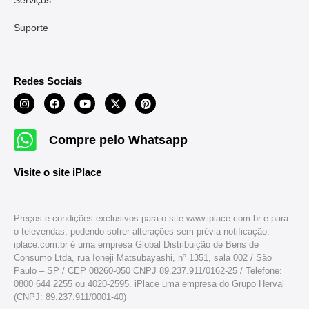
Serviços
Suporte
Redes Sociais
Compre pelo Whatsapp
Visite o site iPlace
Preços e condições exclusivos para o site www.iplace.com.br e para
o televendas, podendo sofrer alterações sem prévia notificação.
iplace.com.br é uma empresa Global Distribuição de Bens de
Consumo Ltda, rua Ioneji Matsubayashi, nº 1351, sala 002 / São
Paulo – SP / CEP 08260-050 CNPJ 89.237.911/0162-25 / Telefone:
0800 644 2255 ou 4020-2595. iPlace uma empresa do Grupo Herval
(CNPJ: 89.237.911/0001-40)