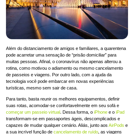
Além do distanciamento de amigos e familiares, a quarentena
pode acarretar uma sensação de “prisão domiciliar” para
muitas pessoas. Afinal, o coronavírus não apenas alterou a
rotina, como motivou o adiamento ou mesmo cancelamento
de passeios e viagens. Por outro lado, com a ajuda da
tecnologia você pode embarcar em novas experiências
turísticas, mesmo sem sair de casa.
Para tanto, basta reunir os melhores equipamentos, definir
suas rotas, acomodar-se confortavelmente em seu sofá e
começar um passeio virtual
. Dessa forma, o
iPhone
e o
iPad
transformam-se em passaportes ágeis, descomplicados e
capazes de mudar qualquer cenário. Aliás, junto aos
AirPods
e
a sua incrível função de
cancelamento de ruído
, as viagens