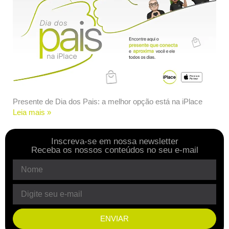
Presente de Dia dos Pais: a melhor opção está na iPlace
Leia mais »
Inscreva-se em nossa newsletter
Receba os nossos conteúdos no seu e-mail
ENVIAR