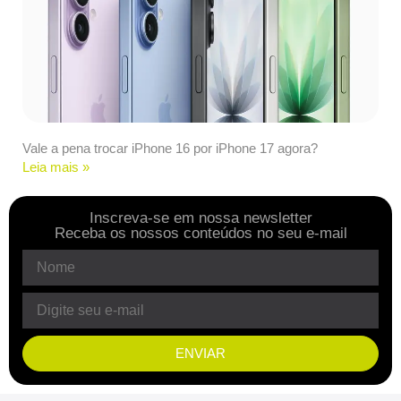
Vale a pena trocar iPhone 16 por iPhone 17 agora?
Leia mais »
Inscreva-se em nossa newsletter
Receba os nossos conteúdos no seu e-mail
ENVIAR