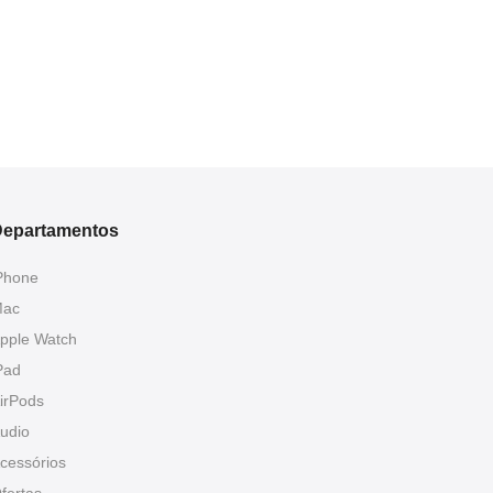
epartamentos
Phone
ac
pple Watch
Pad
irPods
udio
cessórios
fertas