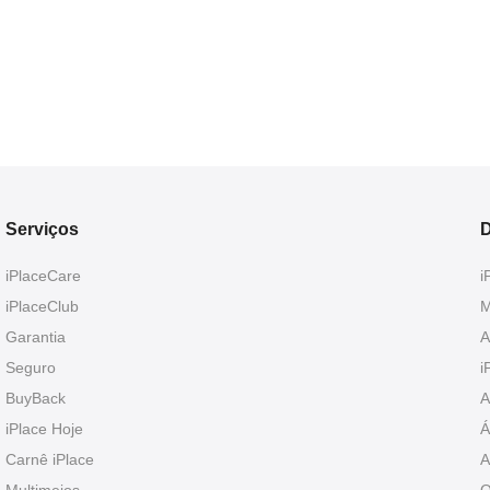
Serviços
D
iPlaceCare
i
iPlaceClub
M
Garantia
A
Seguro
i
BuyBack
A
iPlace Hoje
Á
Carnê iPlace
A
Multimeios
O