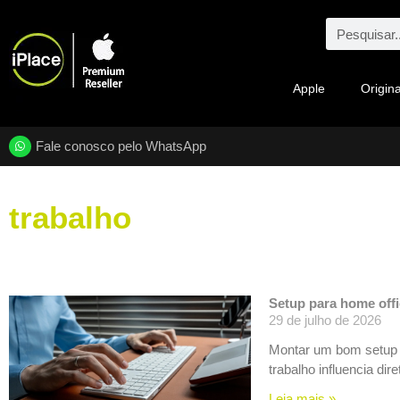
Apple
Origina
Fale conosco pelo WhatsApp
trabalho
Setup para home offi
29 de julho de 2026
Montar um bom setup p
trabalho influencia dir
Leia mais »