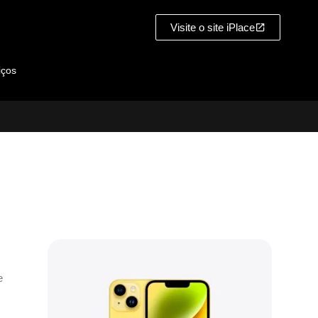
Visite o site iPlace
iços
e