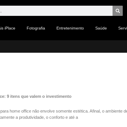
is iPlace
Fotografia
Entretenimento
Saúde
Serv
ce: 9 itens que valem o investimento
ara home office não envolve somente estética. Afinal, o ambiente d
etamente a produtividade, o conforto e até a